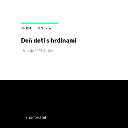
124
Share
Deň detí s hrdinami
18. mája 2026
Archív
Zriaďovateľ: