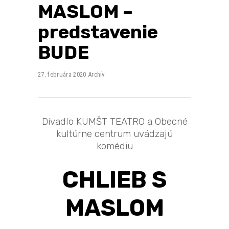
MASLOM –
predstavenie
BUDE
27. februára 2020
Archív
Divadlo KUMŠT TEATRO a Obecné
kultúrne centrum uvádzajú
komédiu
CHLIEB S
MASLOM