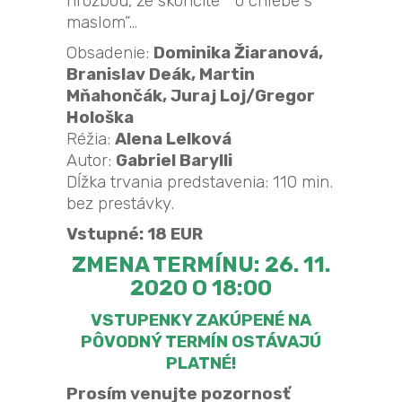
hrozbou, že skončíte “ o chlebe s
maslom”…
Obsadenie:
Dominika Žiaranová,
Branislav Deák, Martin
Mňahončák, Juraj Loj/Gregor
Hološka
Réžia:
Alena Lelková
Autor:
Gabriel Barylli
Dĺžka trvania predstavenia: 110 min.
bez prestávky.
Vstupné: 18 EUR
ZMENA TERMÍNU: 26. 11.
2020 O 18:00
VSTUPENKY ZAKÚPENÉ NA
PÔVODNÝ TERMÍN OSTÁVAJÚ
PLATNÉ!
Prosím venujte pozornosť