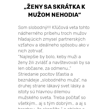
„ŽENY SA SKRÁTKA K
MUŽOM NEHODIA“
Som slobodný!!! Kľúčová veta tohto
nádherného príbehu troch mužov
hľadajúcich zmysel partnerských
vzťahov a ideálneho spôsobu ako v
nich zotrvať.
“Najlepšie by bolo, keby muži a
ženy žili zvlášť a navštevovali by sa
len občasne, za odmenu…”
Striedanie pocitov šťastia a
beznádeje „slobodného muža“, na
druhej strane lákavý svet lásky a
istoty sú hlavnou dilemou
mužského sveta. Treba počítať so
všetkým… aj s tým dobrým… a aj s