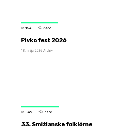
154
Share
Pivko fest 2026
18. mája 2026
Archív
549
Share
33. Smižianske folklórne