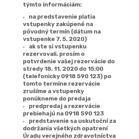
týmto informáciám:
na predstavenie platia
vstupenky zakúpené na
pôvodný termín (dátum na
vstupenke 7. 5. 2020)
ak ste si vstupenku
rezervovali, prosím o
potvrdenie vašej rezervácie do
stredy 18. 11. 2020 do 15:00
(telefonicky 0918 590 123) po
tomto termíne rezervácie
zrušíme a vstupenky
ponúkneme do predaja
predpredaj a rezervácie
prebiehajú na 0918 590 123
predstavenie sa uskutoční za
dodržania všetkých opatrení
Úradu verejného zdravotníctva