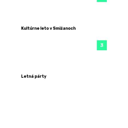
Kultúrne leto v Smižanoch
Letná párty