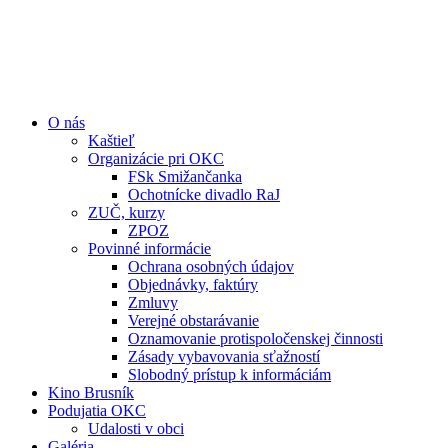
O nás
Kaštieľ
Organizácie pri OKC
FSk Smižančanka
Ochotnícke divadlo RaJ
ZUČ, kurzy
ZPOZ
Povinné informácie
Ochrana osobných údajov
Objednávky, faktúry
Zmluvy
Verejné obstarávanie
Oznamovanie protispoločenskej činnosti
Zásady vybavovania sťažností
Slobodný prístup k informáciám
Kino Brusník
Podujatia OKC
Udalosti v obci
Galéria