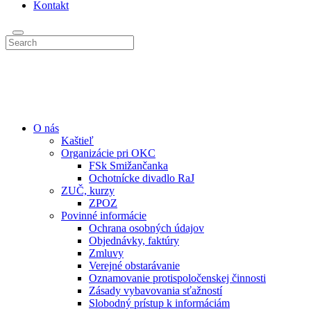
Kontakt
O nás
Kaštieľ
Organizácie pri OKC
FSk Smižančanka
Ochotnícke divadlo RaJ
ZUČ, kurzy
ZPOZ
Povinné informácie
Ochrana osobných údajov
Objednávky, faktúry
Zmluvy
Verejné obstarávanie
Oznamovanie protispoločenskej činnosti
Zásady vybavovania sťažností
Slobodný prístup k informáciám