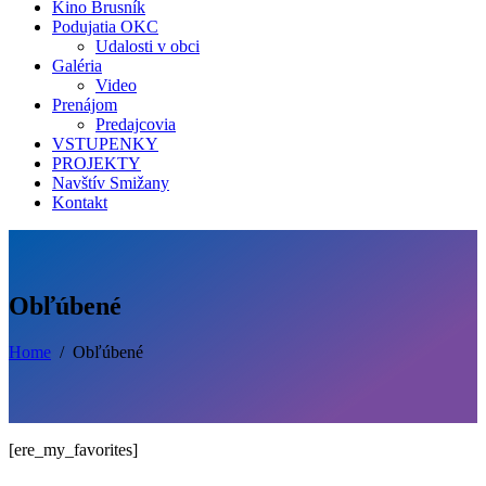
Kino Brusník
Podujatia OKC
Udalosti v obci
Galéria
Video
Prenájom
Predajcovia
VSTUPENKY
PROJEKTY
Navštív Smižany
Kontakt
Obľúbené
Home
/
Obľúbené
[ere_my_favorites]