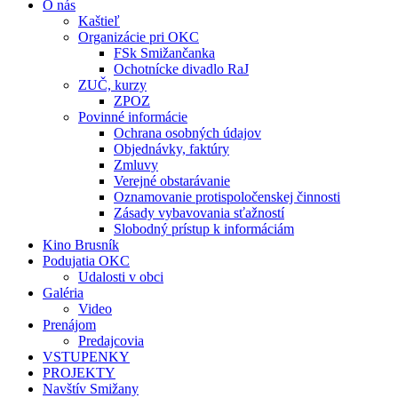
O nás
Kaštieľ
Organizácie pri OKC
FSk Smižančanka
Ochotnícke divadlo RaJ
ZUČ, kurzy
ZPOZ
Povinné informácie
Ochrana osobných údajov
Objednávky, faktúry
Zmluvy
Verejné obstarávanie
Oznamovanie protispoločenskej činnosti
Zásady vybavovania sťažností
Slobodný prístup k informáciám
Kino Brusník
Podujatia OKC
Udalosti v obci
Galéria
Video
Prenájom
Predajcovia
VSTUPENKY
PROJEKTY
Navštív Smižany