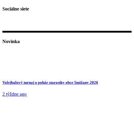
Sociálne siete
Novinka
Volejbalový turnaj o pohár starostky obce Smižany 2026
2 týždne ago