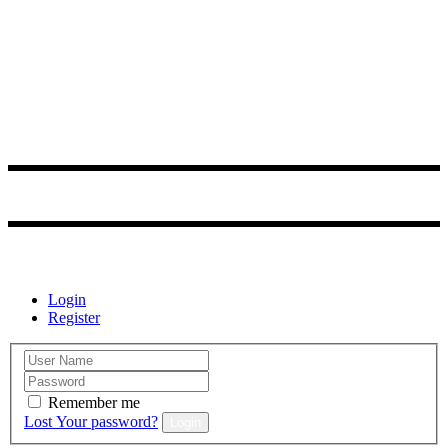
Zriaďovateľ:
©2021 Obecné kultúrne centrum Smižany
Login
Register
Remember me
Lost Your password?
Login