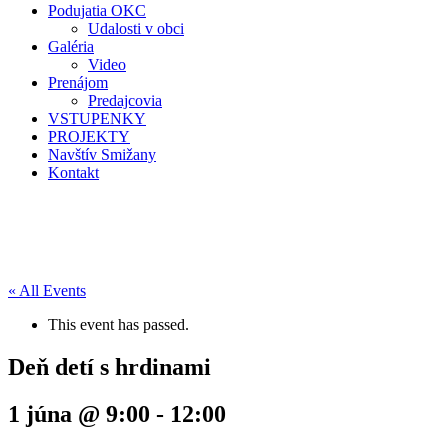
Podujatia OKC
Udalosti v obci
Galéria
Video
Prenájom
Predajcovia
VSTUPENKY
PROJEKTY
Navštív Smižany
Kontakt
« All Events
This event has passed.
Deň detí s hrdinami
1 júna @ 9:00
-
12:00