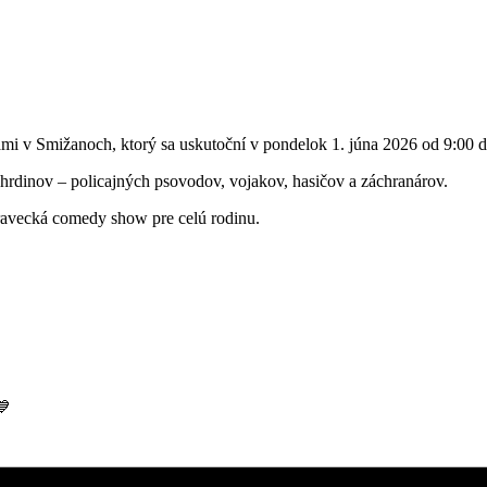
inami v Smižanoch, ktorý sa uskutoční v pondelok 1. júna 2026 od 9:0
hrdinov – policajných psovodov, vojakov, hasičov a záchranárov.
ravecká comedy show pre celú rodinu.
💙