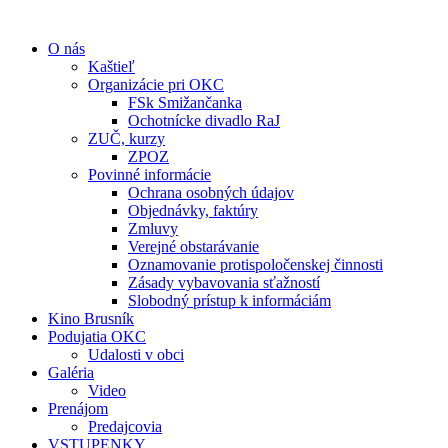
O nás
Kaštieľ
Organizácie pri OKC
FSk Smižančanka
Ochotnícke divadlo RaJ
ZUČ, kurzy
ZPOZ
Povinné informácie
Ochrana osobných údajov
Objednávky, faktúry
Zmluvy
Verejné obstarávanie
Oznamovanie protispoločenskej činnosti
Zásady vybavovania sťažností
Slobodný prístup k informáciám
Kino Brusník
Podujatia OKC
Udalosti v obci
Galéria
Video
Prenájom
Predajcovia
VSTUPENKY