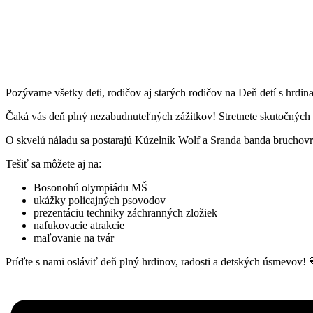
Pozývame všetky deti, rodičov aj starých rodičov na Deň detí s hrd
Čaká vás deň plný nezabudnuteľných zážitkov! Stretnete skutočných 
O skvelú náladu sa postarajú Kúzelník Wolf a Sranda banda bruchov
Tešiť sa môžete aj na:
Bosonohú olympiádu MŠ
ukážky policajných psovodov
prezentáciu techniky záchranných zložiek
nafukovacie atrakcie
maľovanie na tvár
Príďte s nami osláviť deň plný hrdinov, radosti a detských úsmevov! 