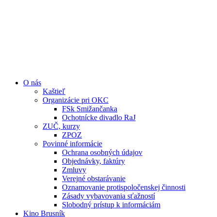
O nás
Kaštieľ
Organizácie pri OKC
FSk Smižančanka
Ochotnícke divadlo RaJ
ZUČ, kurzy
ZPOZ
Povinné informácie
Ochrana osobných údajov
Objednávky, faktúry
Zmluvy
Verejné obstarávanie
Oznamovanie protispoločenskej činnosti
Zásady vybavovania sťažností
Slobodný prístup k informáciám
Kino Brusník