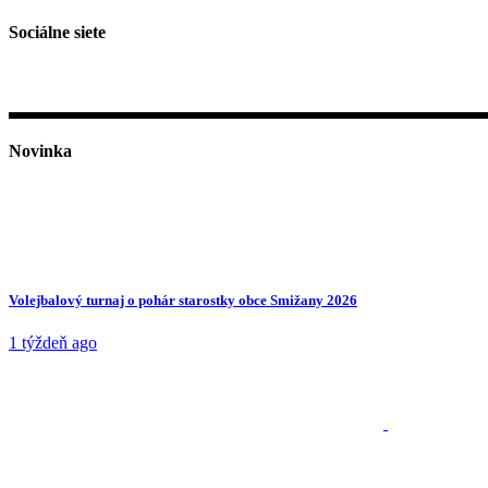
Sociálne siete
Novinka
Volejbalový turnaj o pohár starostky obce Smižany 2026
1 týždeň ago