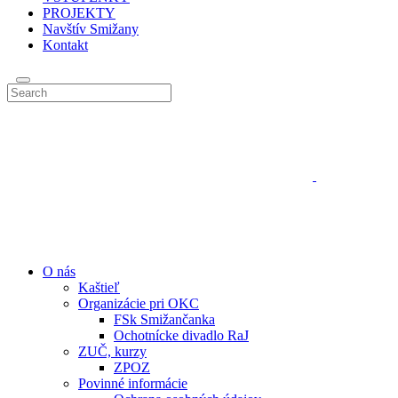
PROJEKTY
Navštív Smižany
Kontakt
O nás
Kaštieľ
Organizácie pri OKC
FSk Smižančanka
Ochotnícke divadlo RaJ
ZUČ, kurzy
ZPOZ
Povinné informácie