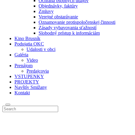
Ochrana osobných údajov
Objednávky, faktúry
Zmluvy
Verejné obstarávanie
Oznamovanie protispoločenskej činnosti
Zásady vybavovania sťažností
Slobodný prístup k informáciám
Kino Brusník
Podujatia OKC
Udalosti v obci
Galéria
Video
Prenájom
Predajcovia
VSTUPENKY
PROJEKTY
Navštív Smižany
Kontakt