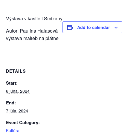
Výstava v kaštieli Smižany
Add to calendar
Autor: Paulína Halasová
výstava malieb na plátne
DETAILS
Start:
6 júna, 2024
End:
7 júla, 2024
Event Category:
Kultúra