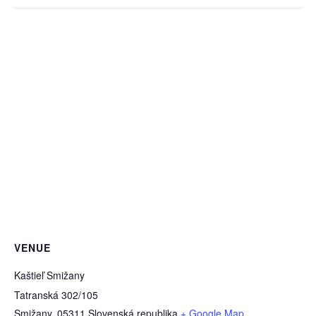
VENUE
Kaštieľ Smižany
Tatranská 302/105
Smižany
,
05311
Slovenská republika
+ Google Map