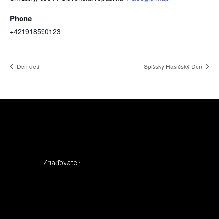
Phone
+421918590123
Deň detí
Spišský Hasičský Deň
Zriaďovateľ: