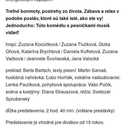
Trefné bonmoty, postrehy zo života. Zábava a relax v
podobe postáv, ktoré sú také isté, ako ste vy!
Jednoducho: Túto komédiu s pesničkami musíš
vidieť!
hrajú: Zuzana Kocúriková / Zuzana Tlučková, Gizka
Oňová, Katarína Brychtová / Daniela Kuffelová, Zuzana
Vačková / Jeannete Švoňavská, Jana Valocká
preklad: Berta Bartsch, texty piesní: Martin Sarvaš,
hudobná nahrávka: Ľubo Horňák, vokálne naštudovanie:
Lenka Paulíková, pohybová spolupráca: Vašo Púčik,
scéna a kostýmy: Diana Strauszová, réžia: Svetozár
Sprušanský
dĺžka predstavenia: 2 hod. 40 min. (vrátane prestávky)
Predstavenie je vhodné pre divákov od 15 rokov.