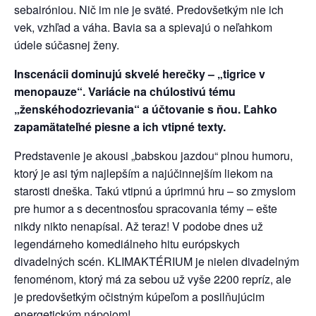
sebairóniou. Nič im nie je sväté. Predovšetkým nie ich
vek, vzhľad a váha. Bavia sa a spievajú o neľahkom
údele súčasnej ženy.
Inscenácii dominujú skvelé herečky – „tigrice v
menopauze“. Variácie na chúlostivú tému
„ženskéhodozrievania“ a účtovanie s ňou. Ľahko
zapamätateľné piesne a ich vtipné texty.
Predstavenie je akousi „babskou jazdou“ plnou humoru,
ktorý je asi tým najlepším a najúčinnejším liekom na
starosti dneška. Takú vtipnú a úprimnú hru – so zmyslom
pre humor a s decentnosťou spracovania témy – ešte
nikdy nikto nenapísal. Až teraz! V podobe dnes už
legendárneho komediálneho hitu európskych
divadelných scén. KLIMAKTÉRIUM je nielen divadelným
fenoménom, ktorý má za sebou už vyše 2200 repríz, ale
je predovšetkým očistným kúpeľom a posilňujúcim
energetickým nápojom!