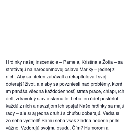
Hrdinky našej inscenácie – Pamela, Kristína a Žofia – sa
stretávajú na narodeninovej oslave Mariky – jednej z
nich. Aby sa nielen zabávali a rekapitulovali svoj
doterajší život, ale aby sa povzniesli nad problémy, ktoré
im prináša všedná každodennosť, strata práce, chlapi, ich
deti, zdravotný stav a starnutie. Lebo ten údel postretol
každú z nich a navzájom ich spája! Naše hrdinky sa majú
rady – ale si aj jedna druhú s chuťou doberajú. Vedia si
zo seba vystreliť! Samu seba však žiadna neberie príliš
vážne. Vzdorujú svojmu osudu. Čím? Humorom a