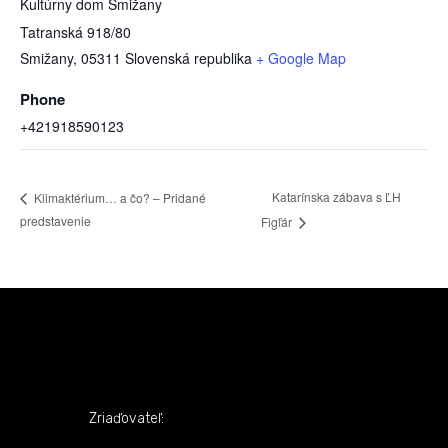
Kultúrny dom Smižany
Tatranská 918/80
Smižany
,
05311
Slovenská republika
+ Google Map
Phone
+421918590123
Katarínska zábava s ĽH
Klimaktérium… a čo? – Pridané
predstavenie
Figľár
Zriaďovateľ: