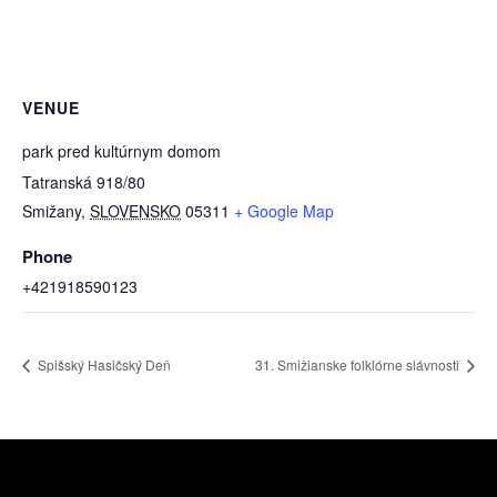
VENUE
park pred kultúrnym domom
Tatranská 918/80
Smižany
,
SLOVENSKO
05311
+ Google Map
Phone
+421918590123
Spišský Hasičský Deň
31. Smižianske folklórne slávnosti