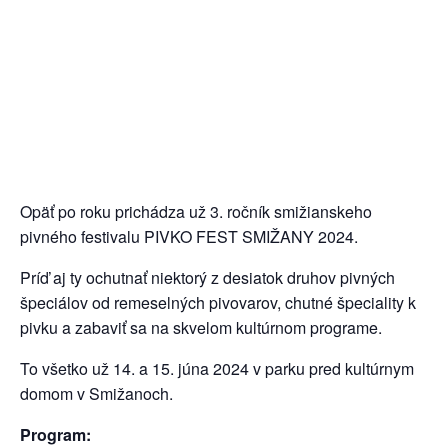
Opäť po roku prichádza už 3. ročník smižianskeho
pivného festivalu PIVKO FEST SMIŽANY 2024.
Príď aj ty ochutnať niektorý z desiatok druhov pivných
špeciálov od remeselných pivovarov, chutné špeciality k
pivku a zabaviť sa na skvelom kultúrnom programe.
To všetko už 14. a 15. júna 2024 v parku pred kultúrnym
domom v Smižanoch.
Program: