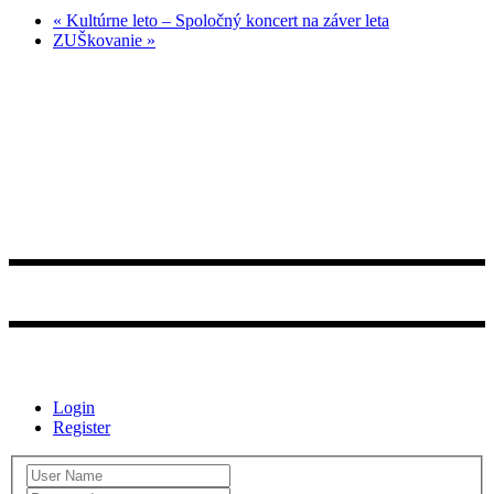
«
Kultúrne leto – Spoločný koncert na záver leta
ZUŠkovanie
»
Zriaďovateľ:
©2021 Obecné kultúrne centrum Smižany
Login
Register