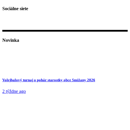
Sociálne siete
Novinka
Volejbalový turnaj o pohár starostky obce Smižany 2026
2 týždne ago