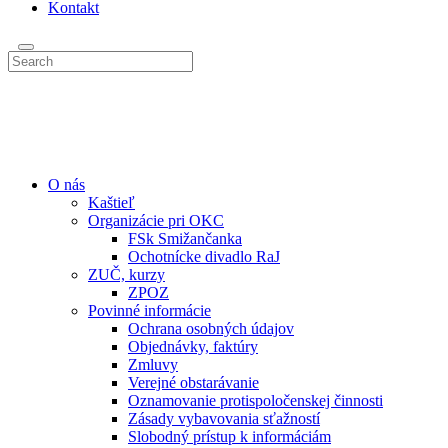
Kontakt
O nás
Kaštieľ
Organizácie pri OKC
FSk Smižančanka
Ochotnícke divadlo RaJ
ZUČ, kurzy
ZPOZ
Povinné informácie
Ochrana osobných údajov
Objednávky, faktúry
Zmluvy
Verejné obstarávanie
Oznamovanie protispoločenskej činnosti
Zásady vybavovania sťažností
Slobodný prístup k informáciám