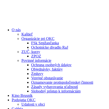
O nás
Kaštieľ
Organizácie pri OKC
FSk Smižančanka
Ochotnícke divadlo RaJ
ZUČ, kurzy
ZPOZ
Povinné informácie
Ochrana osobných údajov
Objednávky, faktúry
Zmluvy
Verejné obstarávanie
Oznamovanie protispoločenskej činnosti
Zásady vybavovania sťažností
Slobodný prístup k informáciám
Kino Brusník
Podujatia OKC
Udalosti v obci
Galéria