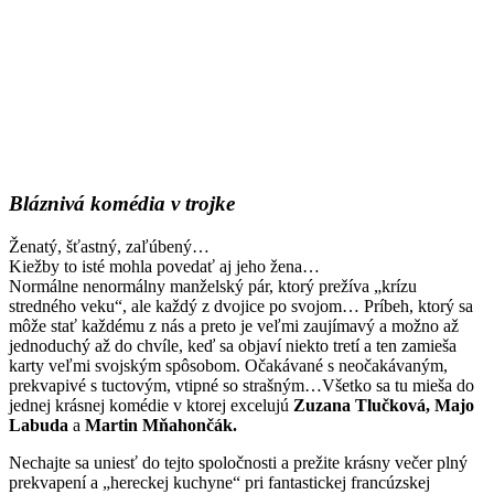
Bláznivá komédia v trojke
Ženatý, šťastný, zaľúbený…
Kiežby to isté mohla povedať aj jeho žena…
Normálne nenormálny manželský pár, ktorý prežíva „krízu
stredného veku“, ale každý z dvojice po svojom… Príbeh, ktorý sa
môže stať každému z nás a preto je veľmi zaujímavý a možno až
jednoduchý až do chvíle, keď sa objaví niekto tretí a ten zamieša
karty veľmi svojským spôsobom. Očakávané s neočakávaným,
prekvapivé s tuctovým, vtipné so strašným…Všetko sa tu mieša do
jednej krásnej komédie v ktorej excelujú
Zuzana Tlučková, Majo
Labuda
a
Martin Mňahončák.
Nechajte sa uniesť do tejto spoločnosti a prežite krásny večer plný
prekvapení a „hereckej kuchyne“ pri fantastickej francúzskej