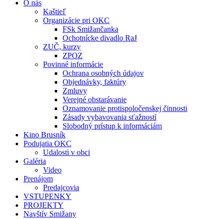
O nás
Kaštieľ
Organizácie pri OKC
FSk Smižančanka
Ochotnícke divadlo RaJ
ZUČ, kurzy
ZPOZ
Povinné informácie
Ochrana osobných údajov
Objednávky, faktúry
Zmluvy
Verejné obstarávanie
Oznamovanie protispoločenskej činnosti
Zásady vybavovania sťažností
Slobodný prístup k informáciám
Kino Brusník
Podujatia OKC
Udalosti v obci
Galéria
Video
Prenájom
Predajcovia
VSTUPENKY
PROJEKTY
Navštív Smižany