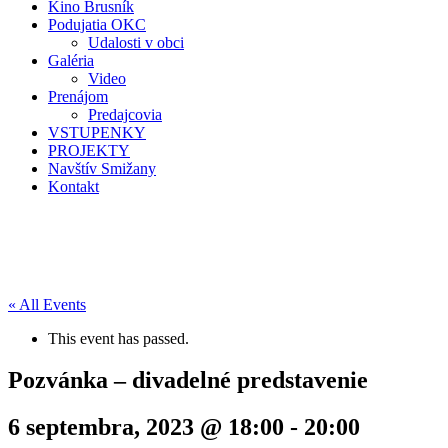
Kino Brusník
Podujatia OKC
Udalosti v obci
Galéria
Video
Prenájom
Predajcovia
VSTUPENKY
PROJEKTY
Navštív Smižany
Kontakt
« All Events
This event has passed.
Pozvánka – divadelné predstavenie
6 septembra, 2023 @ 18:00
-
20:00