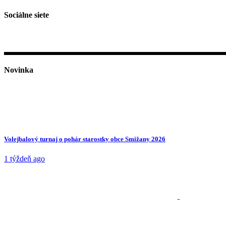
Sociálne siete
Novinka
Volejbalový turnaj o pohár starostky obce Smižany 2026
1 týždeň ago