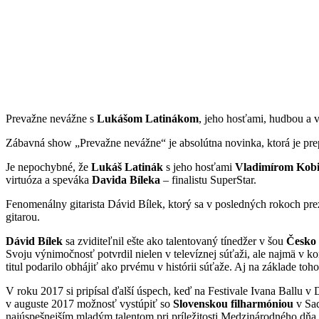
Prevažne nevážne s
Lukášom Latinákom
, jeho hosťami, hudbou a
Zábavná show „Prevažne nevážne“ je absolútna novinka, ktorá je pr
Je nepochybné, že
Lukáš Latinák
s jeho hosťami
Vladimírom Kobi
virtuóza a speváka
Davida Bíleka
– finalistu SuperStar.
Fenomenálny gitarista Dávid Bílek, ktorý sa v posledných rokoch pre
gitarou.
Dávid Bílek
sa zviditeľnil ešte ako talentovaný tínedžer v šou
Česko 
Svoju výnimočnosť potvrdil nielen v televíznej súťaži, ale najmä v k
titul podarilo obhájiť ako prvému v histórii súťaže. Aj na základe t
V roku 2017 si pripísal ďalší úspech, keď na Festivale Ivana Ballu v
v auguste 2017 možnosť vystúpiť so
Slovenskou filharmóniou
v Sad
najúspešnejším mladým talentom pri príležitosti Medzinárodného dňa 