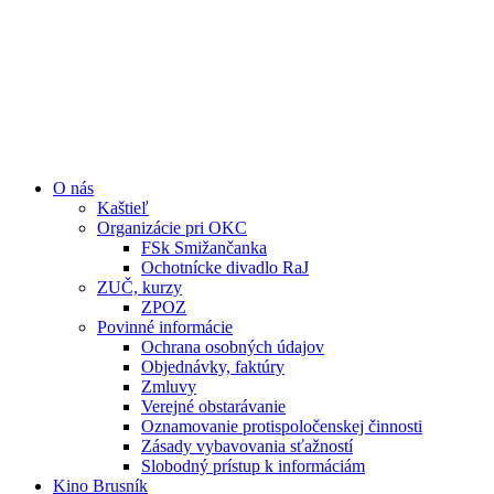
O nás
Kaštieľ
Organizácie pri OKC
FSk Smižančanka
Ochotnícke divadlo RaJ
ZUČ, kurzy
ZPOZ
Povinné informácie
Ochrana osobných údajov
Objednávky, faktúry
Zmluvy
Verejné obstarávanie
Oznamovanie protispoločenskej činnosti
Zásady vybavovania sťažností
Slobodný prístup k informáciám
Kino Brusník