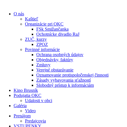
O nás
Kaštieľ
Organizácie pri OKC
FSk Smižančanka
Ochotnícke divadlo RaJ
ZUČ, kurzy
ZPOZ
Povinné informácie
Ochrana osobných údajov
Objednávky, faktúry
Zmluvy
Verejné obstarávanie
Oznamovanie protispoločenskej činnosti
Zásady vybavovania sťažností
Slobodný prístup k informáciám
Kino Brusník
Podujatia OKC
Udalosti v obci
Galéria
Video
Prenájom
Predajcovia
VSTUPENKY