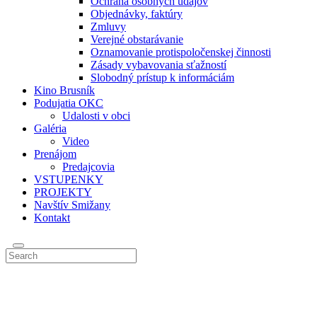
Ochrana osobných údajov
Objednávky, faktúry
Zmluvy
Verejné obstarávanie
Oznamovanie protispoločenskej činnosti
Zásady vybavovania sťažností
Slobodný prístup k informáciám
Kino Brusník
Podujatia OKC
Udalosti v obci
Galéria
Video
Prenájom
Predajcovia
VSTUPENKY
PROJEKTY
Navštív Smižany
Kontakt