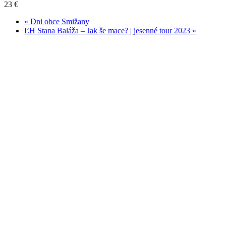
23 €
«
Dni obce Smižany
ĽH Stana Baláža – Jak še mace? | jesenné tour 2023
»