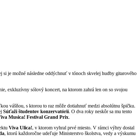
ej si je možné následne oddýchnuť v tónoch skvelej hudby gitarového
ie, exkluzívny sólový koncert, na ktorom zahrá len on so svojou
eľkou vášňou, s ktorou to raz môže dotiahnuť medzi absolútnu špičku.
ej
Súťaži študentov konzervatórií
. O dva roky neskôr sa mu tento
iva Musica! Festival Grand Prix
.
jektu
Viva Ulica!
, v ktorom vyhral prvé miesto. V rámci výhry dostal
da
, ktorú každoročne udeľuje Ministerstvo školstva, vedy a výskumu