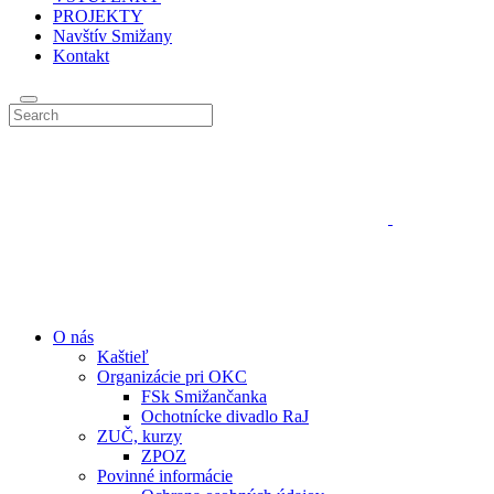
PROJEKTY
Navštív Smižany
Kontakt
O nás
Kaštieľ
Organizácie pri OKC
FSk Smižančanka
Ochotnícke divadlo RaJ
ZUČ, kurzy
ZPOZ
Povinné informácie