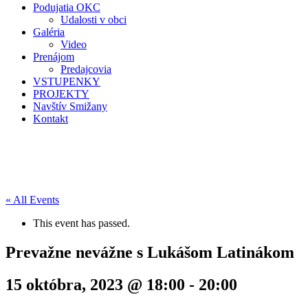
Podujatia OKC
Udalosti v obci
Galéria
Video
Prenájom
Predajcovia
VSTUPENKY
PROJEKTY
Navštív Smižany
Kontakt
« All Events
This event has passed.
Prevažne nevážne s Lukášom Latinákom
15 októbra, 2023 @ 18:00
-
20:00