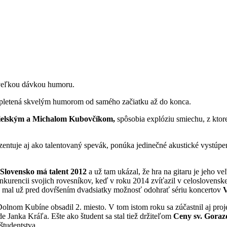
 veľkou dávkou humoru.
epletená skvelým humorom od samého začiatku až do konca.
elským a Michalom Kubovčíkom,
spôsobia explóziu smiechu, z ktor
zentuje aj ako talentovaný spevák, ponúka jedinečné akustické vystúpen
Slovensko má talent 2012
a už tam ukázal, že hra na gitaru je jeho v
onkurencii svojich rovesníkov, keď v roku 2014 zvíťazil v celoslovensk
oho mal už pred dovŕšením dvadsiatky možnosť odohrať sériu koncertov
V
 Dolnom Kubíne obsadil 2. miesto. V tom istom roku sa zúčastnil aj pro
e Janka Kráľa. Ešte ako študent sa stal tiež držiteľom
Ceny sv. Goraz
študentstva.