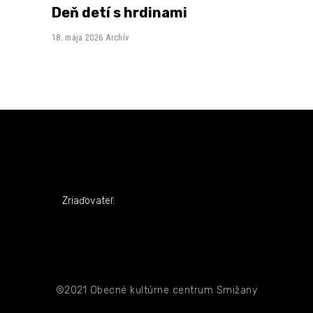
Deň detí s hrdinami
18. mája 2026
Archív
Zriaďovateľ:
©2021 Obecné kultúrne centrum Smižany