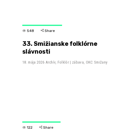
548
Share
33. Smižianske folklórne
slávnosti
18. mája 2026
Archív
,
Folklór | zábava
,
OKC Smižany
122
Share