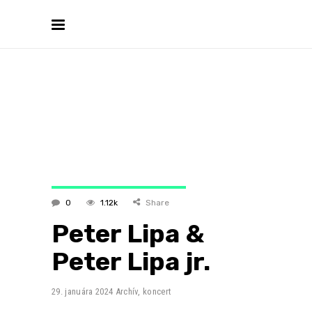
0
1.12k
Share
Peter Lipa &
Peter Lipa jr.
29. januára 2024
Archív
,
koncert