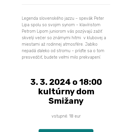
Legenda slovenského jazzu – spevák Peter
Lipa spolu so svojim synom – klavíristom
Petrom Lipom juniorom vás pozývajú zažiť
skvelý večer so známymi hitmi v klubovej a
miestami až rodinnej atmosfére. Jablko
nepadá ďaleko od stromu – príďte sa o tom
presvedčiť, budete veľmi milo prekvapení.
3. 3. 2024 o 18:00
kultúrny dom
Smižany
vstupné: 18 eur