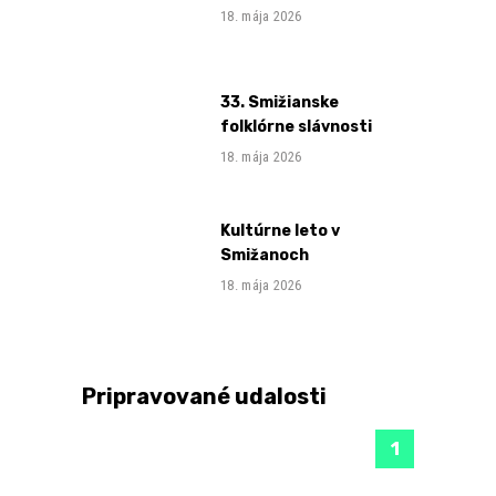
18. mája 2026
33. Smižianske
folklórne slávnosti
18. mája 2026
Kultúrne leto v
Smižanoch
18. mája 2026
Pripravované udalosti