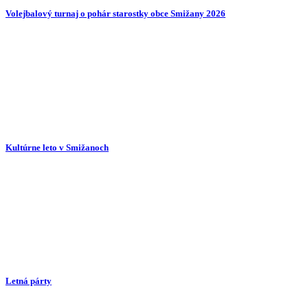
Volejbalový turnaj o pohár starostky obce Smižany 2026
Kultúrne leto v Smižanoch
Letná párty