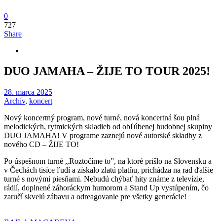
0
727
Share
DUO JAMAHA – ŽIJE TO TOUR 2025!
28. marca 2025
Archív
,
koncert
Nový koncertný program, nové turné, nová koncertná šou plná
melodických, rytmických skladieb od obľúbenej hudobnej skupiny
DUO JAMAHA! V programe zaznejú nové autorské skladby z
nového CD – ŽIJE TO!
Po úspešnom turné ,,Roztočíme to”, na ktoré prišlo na Slovensku a
v Čechách tisíce ľudí a získalo zlatú platňu, prichádza na rad ďalšie
turné s novými piesňami. Nebudú chýbať hity známe z televízie,
rádií, doplnené záhoráckym humorom a Stand Up vystúpením, čo
zaručí skvelú zábavu a odreagovanie pre všetky generácie!