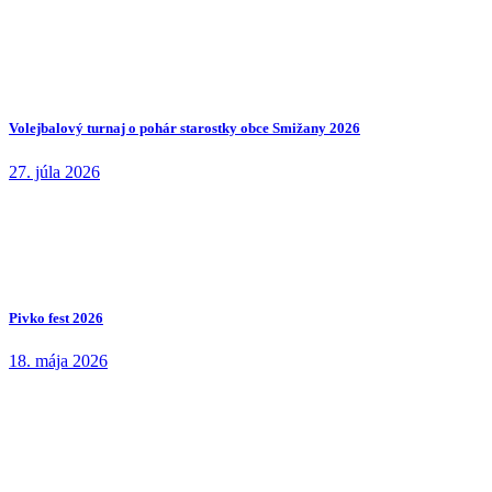
Volejbalový turnaj o pohár starostky obce Smižany 2026
27. júla 2026
Pivko fest 2026
18. mája 2026