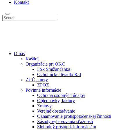
Kontakt
O nás
Kaštieľ
Organizácie pri OKC
FSk Smižančanka
Ochotnícke divadlo RaJ
ZUČ, kurzy
ZPOZ
Povinné informácie
Ochrana osobných údajov
Objednávky, faktúry
Zmluvy
Verejné obstarávanie
Oznamovanie protispoločenskej činnosti
Zásady vybavovania sťažností
Slobodný prístup k informáciám