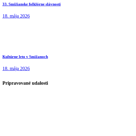
33. Smižianske folklórne slávnosti
18. mája 2026
Kultúrne leto v Smižanoch
18. mája 2026
Pripravované udalosti