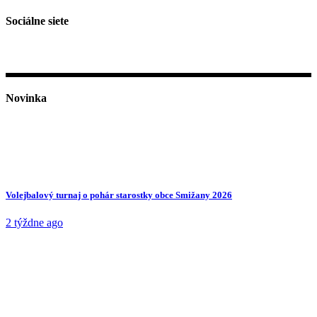
Sociálne siete
Novinka
Volejbalový turnaj o pohár starostky obce Smižany 2026
2 týždne ago