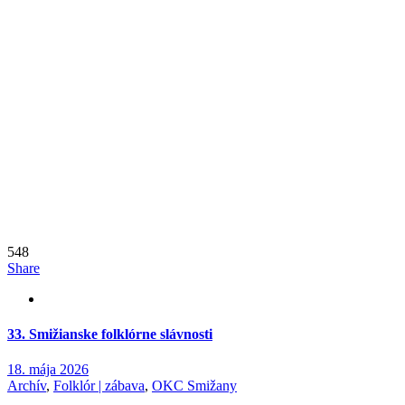
548
Share
33. Smižianske folklórne slávnosti
18. mája 2026
Archív
,
Folklór | zábava
,
OKC Smižany