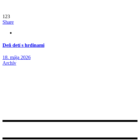
123
Share
Deň detí s hrdinami
18. mája 2026
Archív
Zriaďovateľ:
©2021 Obecné kultúrne centrum Smižany