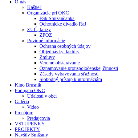
O nás
Kaštieľ
Organizácie pri OKC
FSk Smižančanka
Ochotnícke divadlo RaJ
ZUČ, kurzy
ZPOZ
Povinné informácie
Ochrana osobných údajov
Objednávky, faktúry
Zmluvy
Verejné obstarávanie
Oznamovanie protispoločenskej činnosti
Zásady vybavovania sťažností
Slobodný prístup k informáciám
Kino Brusník
Podujatia OKC
Udalosti v obci
Galéria
Video
Prenájom
Predajcovia
VSTUPENKY
PROJEKTY
Navštív Smižany