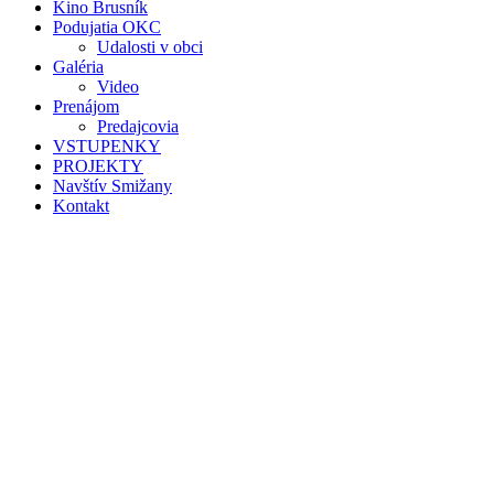
Kino Brusník
Podujatia OKC
Udalosti v obci
Galéria
Video
Prenájom
Predajcovia
VSTUPENKY
PROJEKTY
Navštív Smižany
Kontakt