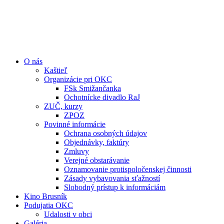
O nás
Kaštieľ
Organizácie pri OKC
FSk Smižančanka
Ochotnícke divadlo RaJ
ZUČ, kurzy
ZPOZ
Povinné informácie
Ochrana osobných údajov
Objednávky, faktúry
Zmluvy
Verejné obstarávanie
Oznamovanie protispoločenskej činnosti
Zásady vybavovania sťažností
Slobodný prístup k informáciám
Kino Brusník
Podujatia OKC
Udalosti v obci
Galéria